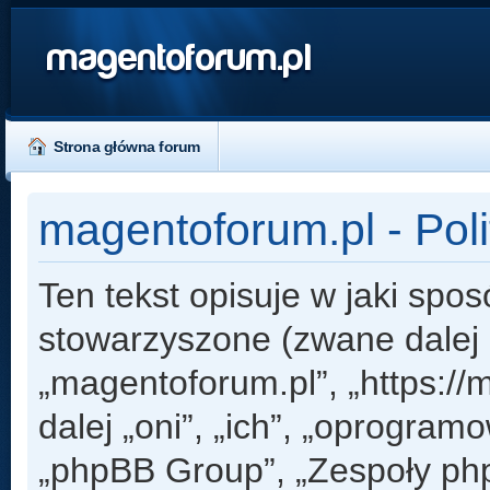
magentoforum.pl
Strona główna forum
magentoforum.pl - Pol
Ten tekst opisuje w jaki spos
stowarzyszone (zwane dalej „
„magentoforum.pl”, „https:/
dalej „oni”, „ich”, „oprogr
„phpBB Group”, „Zespoły php