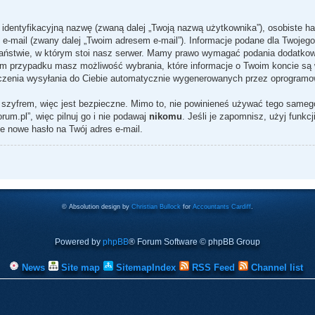
ą identyfikacyjną nazwę (zwaną dalej „Twoją nazwą użytkownika”), osobiste 
s e-mail (zwany dalej „Twoim adresem e-mail”). Informacje podane dla Twojeg
stwie, w którym stoi nasz serwer. Mamy prawo wymagać podania dodatkowych 
ym przypadku masz możliwość wybrania, które informacje o Twoim koncie są w
czenia wysyłania do Ciebie automatycznie wygenerowanych przez oprogramo
 szyfrem, więc jest bezpieczne. Mimo to, nie powinieneś używać tego same
um.pl”, więc pilnuj go i nie podawaj
nikomu
. Jeśli je zapomnisz, użyj funkc
e nowe hasło na Twój adres e-mail.
© Absolution design by
Christian Bullock
for
Accountants Cardiff
.
Powered by
phpBB
® Forum Software © phpBB Group
News
Site map
SitemapIndex
RSS Feed
Channel list