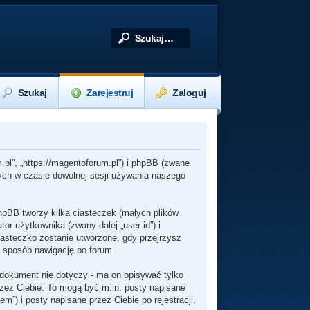
Szukaj
Zarejestruj
Zaloguj
.pl”, „https://magentoforum.pl”) i phpBB (zwane
nych w czasie dowolnej sesji używania naszego
hpBB tworzy kilka ciasteczek (małych plików
r użytkownika (zwany dalej „user-id”) i
iasteczko zostanie utworzone, gdy przejrzysz
n sposób nawigację po forum.
dokument nie dotyczy - ma on opisywać tylko
rzez Ciebie. To mogą być m.in: posty napisane
”) i posty napisane przez Ciebie po rejestracji,