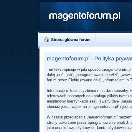
magentoforum.pl
Strona główna forum
magentoforum.pl - Polityka prywa
Ten tekst opisuje w jaki sposób „magentoforum.pl”
dalej „oni”, „ich”, „oprogramowanie phpBB”, „ww
forum przez Ciebie (zwane dalej „informacjami o T
Informacje o Tobie są zbierane na dwa sposoby. 
tekstowych pobranych do katalogu plików tymczas
anonimowy identyfikator sesji (zwany dalej „ses
chociaż jeden wątek na „magentoforum.pl” i jest 
W czasie przeglądania „magentoforum.pl” możemy
strony utworzone przez oprogramowanie phpBB. Dr
jako anonimowy użytkownik, konto użytkownika zał