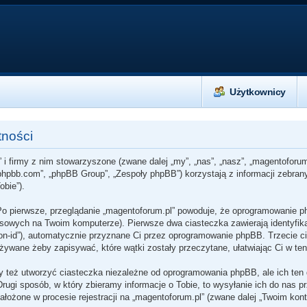
Użytkownicy
tności
 i firmy z nim stowarzyszone (zwane dalej „my”, „nas”, „nasz”, „magentoforum
w.phpbb.com”, „phpBB Group”, „Zespoły phpBB”) korzystają z informacji zebra
obie”).
Po pierwsze, przeglądanie „magentoforum.pl” powoduje, że oprogramowanie p
owych na Twoim komputerze). Pierwsze dwa ciasteczka zawierają identyfikato
sion-id”), automatycznie przyznane Ci przez oprogramowanie phpBB. Trzecie c
używane żeby zapisywać, które wątki zostały przeczytane, ułatwiając Ci w te
 też utworzyć ciasteczka niezależne od oprogramowania phpBB, ale ich ten 
ugi sposób, w który zbieramy informacje o Tobie, to wysyłanie ich do nas p
ożone w procesie rejestracji na „magentoforum.pl” (zwane dalej „Twoim kontem