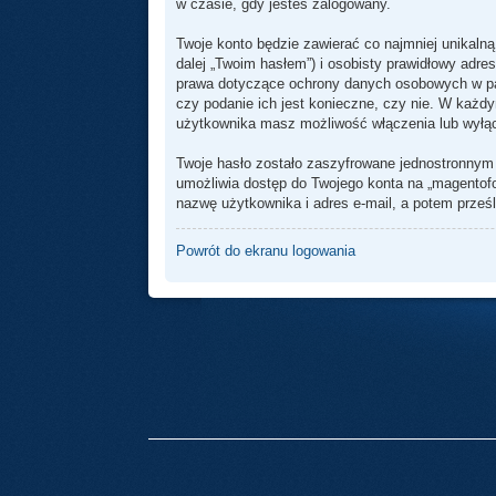
w czasie, gdy jesteś zalogowany.
Twoje konto będzie zawierać co najmniej unikaln
dalej „Twoim hasłem”) i osobisty prawidłowy adre
prawa dotyczące ochrony danych osobowych w pań
czy podanie ich jest konieczne, czy nie. W każd
użytkownika masz możliwość włączenia lub wyłą
Twoje hasło zostało zaszyfrowane jednostronnym
umożliwia dostęp do Twojego konta na „magentofor
nazwę użytkownika i adres e-mail, a potem prześl
Powrót do ekranu logowania