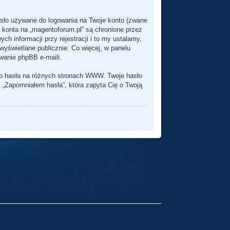
hasło używane do logowania na Twoje konto (zwane
o konta na „magentoforum.pl” są chronione przez
informacji przy rejestracji i to my ustalamy,
yświetlane publicznie. Co więcej, w panelu
wanie phpBB e-maili.
go hasła na różnych stronach WWW. Twoje hasło
ji „Zapomniałem hasła”, która zapyta Cię o Twoją