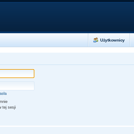
Użytkownicy
asła
mnie
 tej sesji