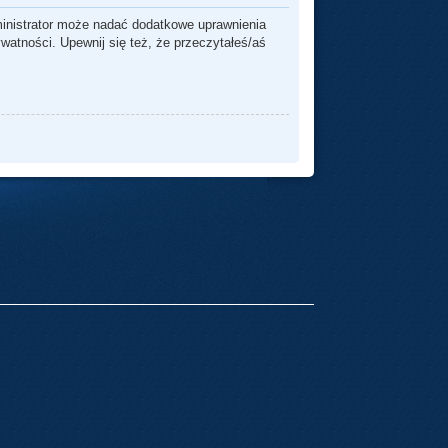
ministrator może nadać dodatkowe uprawnienia
watności. Upewnij się też, że przeczytałeś/aś