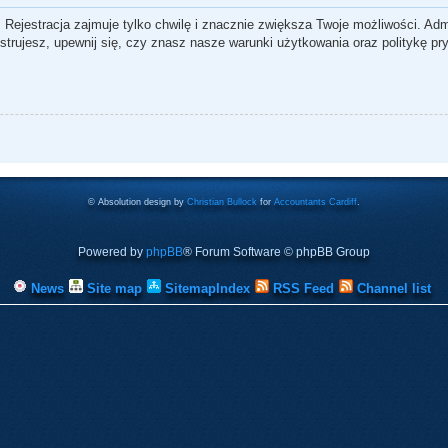
 Rejestracja zajmuje tylko chwilę i znacznie zwiększa Twoje możliwości. Ad
rujesz, upewnij się, czy znasz nasze warunki użytkowania oraz politykę pry
© Absolution design by
Christian Bullock
for
Accountants Cardiff
.
Powered by
phpBB
® Forum Software © phpBB Group
News
Site map
SitemapIndex
RSS Feed
Channel list