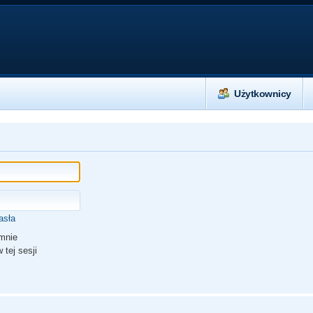
Użytkownicy
asła
mnie
 tej sesji