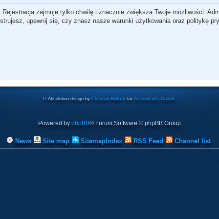
 Rejestracja zajmuje tylko chwilę i znacznie zwiększa Twoje możliwości. Ad
rujesz, upewnij się, czy znasz nasze warunki użytkowania oraz politykę pry
© Absolution design by
Christian Bullock
for
Accountants Cardiff
.
Powered by
phpBB
® Forum Software © phpBB Group
News
Site map
SitemapIndex
RSS Feed
Channel list