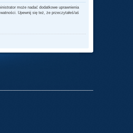
ministrator może nadać dodatkowe uprawnienia
watności. Upewnij się też, że przeczytałeś/aś