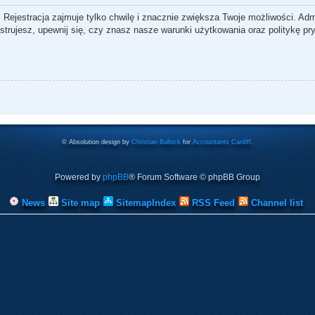
 Rejestracja zajmuje tylko chwilę i znacznie zwiększa Twoje możliwości. Ad
rujesz, upewnij się, czy znasz nasze warunki użytkowania oraz politykę pry
© Absolution design by
Christian Bullock
for
Accountants Cardiff
.
Powered by
phpBB
® Forum Software © phpBB Group
News
Site map
SitemapIndex
RSS Feed
Channel list