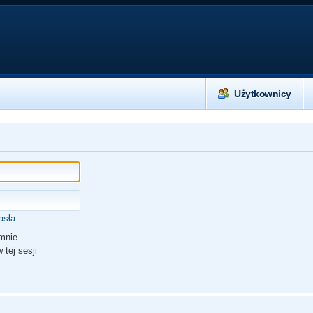
Użytkownicy
asła
mnie
 tej sesji