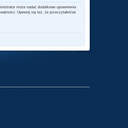
ministrator może nadać dodatkowe uprawnienia
watności. Upewnij się też, że przeczytałeś/aś