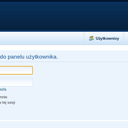
Użytkownicy
 do panelu użytkownika.
asła
mnie
 tej sesji