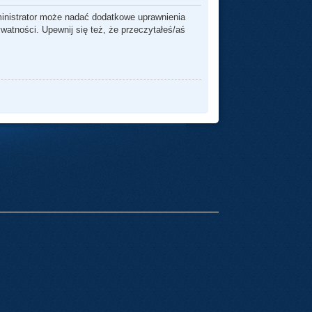
ministrator może nadać dodatkowe uprawnienia
watności. Upewnij się też, że przeczytałeś/aś