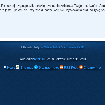
 Rejestracja zajmuje tylko chwilę i znacznie zwiększa Twoje możliwości. Ad
rujesz, upewnij się, czy znasz nasze warunki użytkowania oraz politykę pry
© Absolution design by
Christian Bullock
for
Accountants Cardiff
.
Powered by
phpBB
® Forum Software © phpBB Group
News
Site map
SitemapIndex
RSS Feed
Channel list