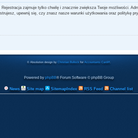
 Rejestracja zajmuje tylko chwilę i znacznie zwiększa Twoje możliwości. Ad
rujesz, upewnij się, czy znasz nasze warunki użytkowania oraz politykę pry
© Absolution design by
Christian Bullock
for
Accountants Cardiff
.
Powered by
phpBB
® Forum Software © phpBB Group
News
Site map
SitemapIndex
RSS Feed
Channel list