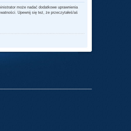
ministrator może nadać dodatkowe uprawnienia
watności. Upewnij się też, że przeczytałeś/aś