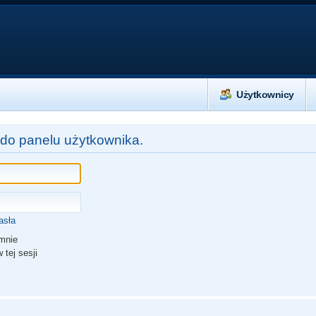
Użytkownicy
 do panelu użytkownika.
asła
mnie
 tej sesji