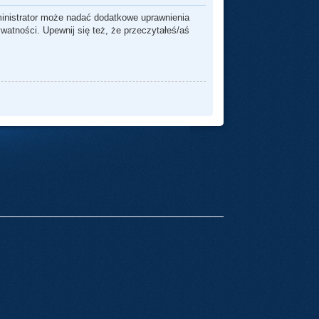
ministrator może nadać dodatkowe uprawnienia
watności. Upewnij się też, że przeczytałeś/aś