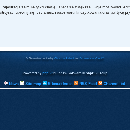
 Rejestracja zajmuje tylko chwilę i znacznie zwiększa Twoje możliwości. Ad
rujesz, upewnij się, czy znasz nasze warunki użytkowania oraz politykę pry
© Absolution design by
Christian Bullock
for
Accountants Cardiff
.
Powered by
phpBB
® Forum Software © phpBB Group
News
Site map
SitemapIndex
RSS Feed
Channel list