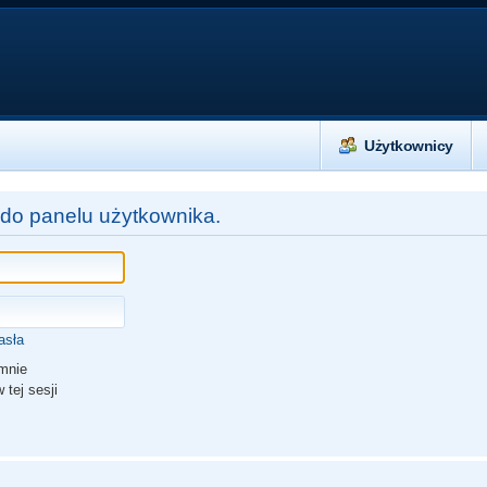
Użytkownicy
 do panelu użytkownika.
asła
mnie
 tej sesji