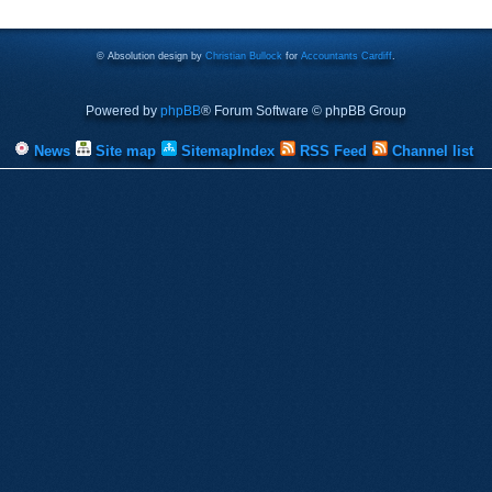
© Absolution design by
Christian Bullock
for
Accountants Cardiff
.
Powered by
phpBB
® Forum Software © phpBB Group
News
Site map
SitemapIndex
RSS Feed
Channel list