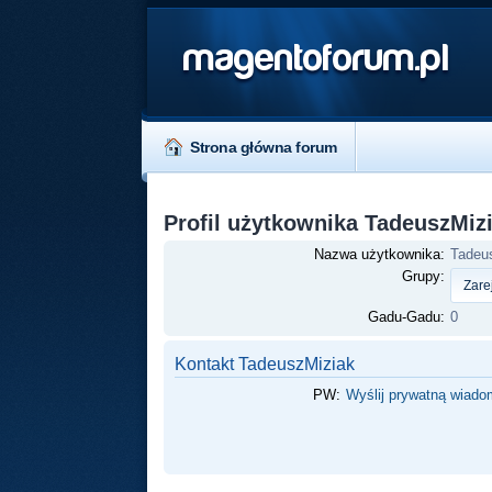
magentoforum.pl
Strona główna forum
Profil użytkownika TadeuszMiz
Nazwa użytkownika:
Tadeu
Grupy:
Gadu-Gadu:
0
Kontakt TadeuszMiziak
PW:
Wyślij prywatną wiad