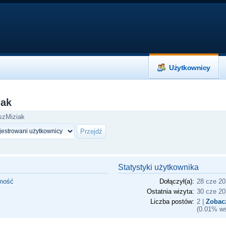
Użytkownicy
iak
szMiziak
Statystyki użytkownika
omość
Dołączył(a):
28 cze 20
Ostatnia wizyta:
30 cze 20
Liczba postów:
2 |
Zobac
(0.01% ws