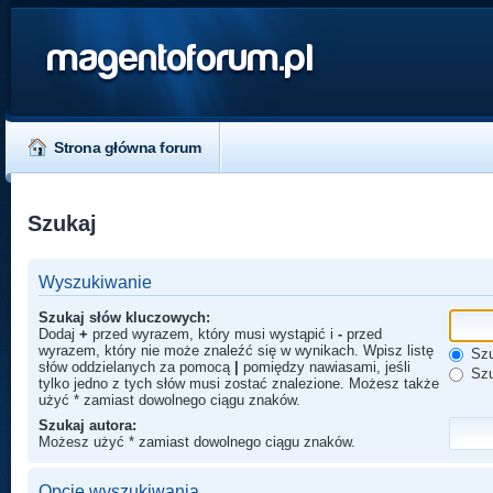
magentoforum.pl
Strona główna forum
Szukaj
Wyszukiwanie
Szukaj słów kluczowych:
Dodaj
+
przed wyrazem, który musi wystąpić i
-
przed
wyrazem, który nie może znaleźć się w wynikach. Wpisz listę
Szu
słów oddzielanych za pomocą
|
pomiędzy nawiasami, jeśli
Szu
tylko jedno z tych słów musi zostać znalezione. Możesz także
użyć * zamiast dowolnego ciągu znaków.
Szukaj autora:
Możesz użyć * zamiast dowolnego ciągu znaków.
Opcje wyszukiwania