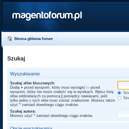
magentoforum.pl
Strona główna forum
Szukaj
Wyszukiwanie
Szukaj słów kluczowych:
Dodaj
+
przed wyrazem, który musi wystąpić i
-
przed
wyrazem, który nie może znaleźć się w wynikach. Wpisz listę
Szu
słów oddzielanych za pomocą
|
pomiędzy nawiasami, jeśli
Szu
tylko jedno z tych słów musi zostać znalezione. Możesz także
użyć * zamiast dowolnego ciągu znaków.
Szukaj autora:
Możesz użyć * zamiast dowolnego ciągu znaków.
Opcje wyszukiwania