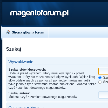
magentoforum.pl
Strona główna forum
Szukaj
Wyszukiwanie
Szukaj słów kluczowych:
Dodaj
+
przed wyrazem, który musi wystąpić i
-
przed
wyrazem, który nie może znaleźć się w wynikach. Wpisz listę
Szu
słów oddzielanych za pomocą
|
pomiędzy nawiasami, jeśli
Szu
tylko jedno z tych słów musi zostać znalezione. Możesz także
użyć * zamiast dowolnego ciągu znaków.
Szukaj autora:
Możesz użyć * zamiast dowolnego ciągu znaków.
Opcje wyszukiwania