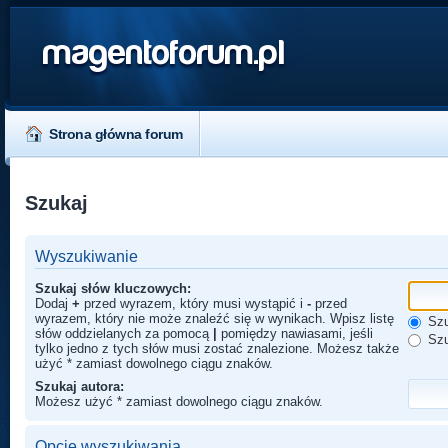
magentoforum.pl
Strona główna forum
Szukaj
Wyszukiwanie
Szukaj słów kluczowych:
Dodaj
+
przed wyrazem, który musi wystąpić i
-
przed
wyrazem, który nie może znaleźć się w wynikach. Wpisz listę
Szu
słów oddzielanych za pomocą
|
pomiędzy nawiasami, jeśli
Szu
tylko jedno z tych słów musi zostać znalezione. Możesz także
użyć * zamiast dowolnego ciągu znaków.
Szukaj autora:
Możesz użyć * zamiast dowolnego ciągu znaków.
Opcje wyszukiwania