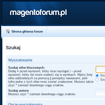
magentoforum.pl
Strona główna forum
Szukaj
Wyszukiwanie
Szukaj słów kluczowych:
Dodaj
+
przed wyrazem, który musi wystąpić i
-
przed
wyrazem, który nie może znaleźć się w wynikach. Wpisz listę
Szu
słów oddzielanych za pomocą
|
pomiędzy nawiasami, jeśli
Szu
tylko jedno z tych słów musi zostać znalezione. Możesz także
użyć * zamiast dowolnego ciągu znaków.
Szukaj autora:
Możesz użyć * zamiast dowolnego ciągu znaków.
Opcje wyszukiwania