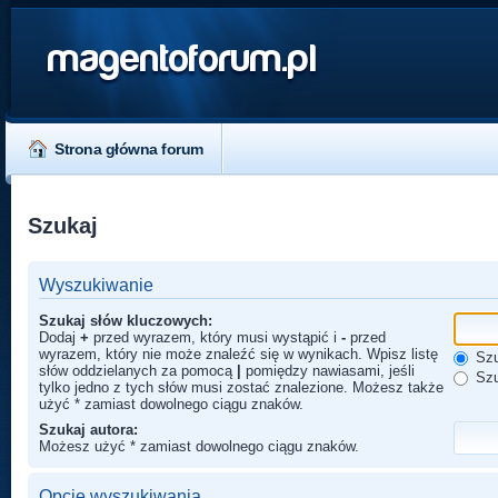
magentoforum.pl
Strona główna forum
Szukaj
Wyszukiwanie
Szukaj słów kluczowych:
Dodaj
+
przed wyrazem, który musi wystąpić i
-
przed
wyrazem, który nie może znaleźć się w wynikach. Wpisz listę
Szu
słów oddzielanych za pomocą
|
pomiędzy nawiasami, jeśli
Szu
tylko jedno z tych słów musi zostać znalezione. Możesz także
użyć * zamiast dowolnego ciągu znaków.
Szukaj autora:
Możesz użyć * zamiast dowolnego ciągu znaków.
Opcje wyszukiwania