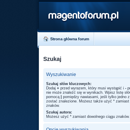
magentoforum.pl
Strona główna forum
Szukaj
Wyszukiwanie
Szukaj słów kluczowych:
Dodaj
+
przed wyrazem, który musi wystąpić i
-
p
nie może znaleźć się w wynikach. Wpisz listę sł
pomocą
|
pomiędzy nawiasami, jeśli tylko jedno 
zostać znalezione. Możesz także użyć * zamiast
znaków.
Szukaj autora:
Możesz użyć * zamiast dowolnego ciągu znaków.
Opcje wyszukiwania