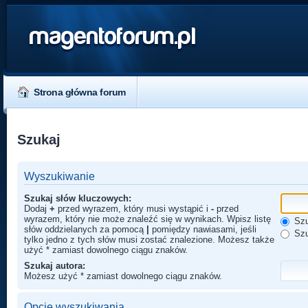
magentoforum.pl
Strona główna forum
Szukaj
Wyszukiwanie
Szukaj słów kluczowych:
Dodaj
+
przed wyrazem, który musi wystąpić i
-
przed
wyrazem, który nie może znaleźć się w wynikach. Wpisz listę
Szu
słów oddzielanych za pomocą
|
pomiędzy nawiasami, jeśli
Szu
tylko jedno z tych słów musi zostać znalezione. Możesz także
użyć * zamiast dowolnego ciągu znaków.
Szukaj autora:
Możesz użyć * zamiast dowolnego ciągu znaków.
Opcje wyszukiwania