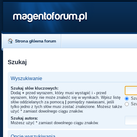
magentoforum.pl
Strona główna forum
Szukaj
Wyszukiwanie
Szukaj słów kluczowych:
Dodaj
+
przed wyrazem, który musi wystąpić i
-
przed
wyrazem, który nie może znaleźć się w wynikach. Wpisz listę
Szu
słów oddzielanych za pomocą
|
pomiędzy nawiasami, jeśli
Szu
tylko jedno z tych słów musi zostać znalezione. Możesz także
użyć * zamiast dowolnego ciągu znaków.
Szukaj autora:
Możesz użyć * zamiast dowolnego ciągu znaków.
Opcje wyszukiwania