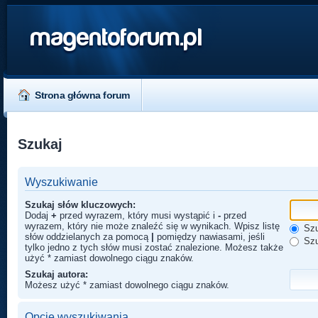
magentoforum.pl
Strona główna forum
Szukaj
Wyszukiwanie
Szukaj słów kluczowych:
Dodaj
+
przed wyrazem, który musi wystąpić i
-
przed
wyrazem, który nie może znaleźć się w wynikach. Wpisz listę
Szu
słów oddzielanych za pomocą
|
pomiędzy nawiasami, jeśli
Szu
tylko jedno z tych słów musi zostać znalezione. Możesz także
użyć * zamiast dowolnego ciągu znaków.
Szukaj autora:
Możesz użyć * zamiast dowolnego ciągu znaków.
Opcje wyszukiwania