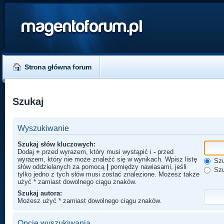
magentoforum.pl
Strona główna forum
Szukaj
Wyszukiwanie
Szukaj słów kluczowych:
Dodaj
+
przed wyrazem, który musi wystąpić i
-
przed
wyrazem, który nie może znaleźć się w wynikach. Wpisz listę
Szu
słów oddzielanych za pomocą
|
pomiędzy nawiasami, jeśli
Szu
tylko jedno z tych słów musi zostać znalezione. Możesz także
użyć * zamiast dowolnego ciągu znaków.
Szukaj autora:
Możesz użyć * zamiast dowolnego ciągu znaków.
Opcje wyszukiwania