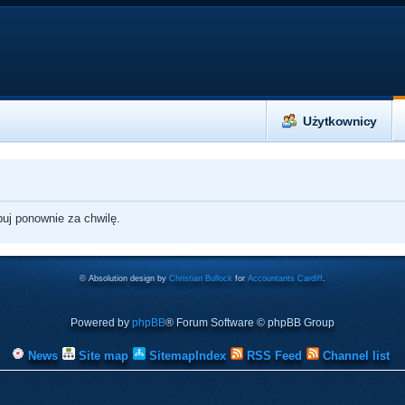
Użytkownicy
buj ponownie za chwilę.
© Absolution design by
Christian Bullock
for
Accountants Cardiff
.
Powered by
phpBB
® Forum Software © phpBB Group
News
Site map
SitemapIndex
RSS Feed
Channel list