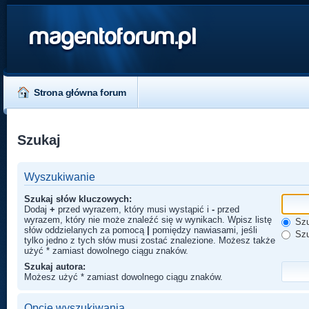
magentoforum.pl
Strona główna forum
Szukaj
Wyszukiwanie
Szukaj słów kluczowych:
Dodaj
+
przed wyrazem, który musi wystąpić i
-
przed
wyrazem, który nie może znaleźć się w wynikach. Wpisz listę
Szu
słów oddzielanych za pomocą
|
pomiędzy nawiasami, jeśli
Szu
tylko jedno z tych słów musi zostać znalezione. Możesz także
użyć * zamiast dowolnego ciągu znaków.
Szukaj autora:
Możesz użyć * zamiast dowolnego ciągu znaków.
Opcje wyszukiwania