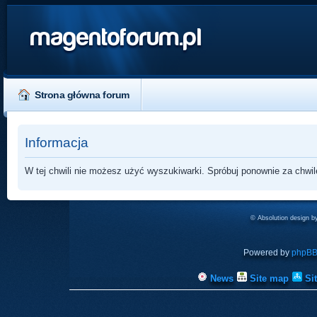
magentoforum.pl
Strona główna forum
Informacja
W tej chwili nie możesz użyć wyszukiwarki. Spróbuj ponownie za chwil
© Absolution design 
Powered by
phpB
News
Site map
Si