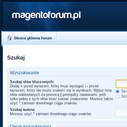
magentoforum.pl
Strona główna forum
Szukaj
Wyszukiwanie
Szukaj słów kluczowych:
Dodaj
+
przed wyrazem, który musi wystąpić i
-
przed
wyrazem, który nie może znaleźć się w wynikach. Wpisz listę
Szu
słów oddzielanych za pomocą
|
pomiędzy nawiasami, jeśli
Szu
tylko jedno z tych słów musi zostać znalezione. Możesz także
użyć * zamiast dowolnego ciągu znaków.
Szukaj autora:
Możesz użyć * zamiast dowolnego ciągu znaków.
Opcje wyszukiwania