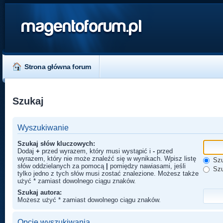
magentoforum.pl
Strona główna forum
Szukaj
Wyszukiwanie
Szukaj słów kluczowych:
Dodaj
+
przed wyrazem, który musi wystąpić i
-
przed
wyrazem, który nie może znaleźć się w wynikach. Wpisz listę
Szu
słów oddzielanych za pomocą
|
pomiędzy nawiasami, jeśli
Szu
tylko jedno z tych słów musi zostać znalezione. Możesz także
użyć * zamiast dowolnego ciągu znaków.
Szukaj autora:
Możesz użyć * zamiast dowolnego ciągu znaków.
Opcje wyszukiwania