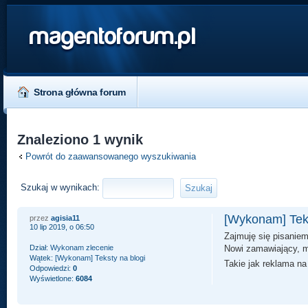
magentoforum.pl
Strona główna forum
Znaleziono 1 wynik
Powrót do zaawansowanego wyszukiwania
Szukaj w wynikach:
[Wykonam] Teks
przez
agisia11
10 lip 2019, o 06:50
Zajmuję się pisaniem 
Dział:
Wykonam zlecenie
Nowi zamawiający, m
Wątek:
[Wykonam] Teksty na blogi
Takie jak reklama n
Odpowiedzi:
0
Wyświetlone:
6084