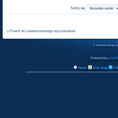
Sortuj wg
Powrót do zaawansowanego wyszukiwania
© Absolution design 
Powered by
phpB
News
Site map
Si