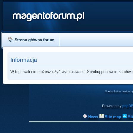
magentoforum.pl
Strona główna forum
Informacja
W tej chwili nie możesz użyć wyszukiwarki. Spróbuj ponownie za chwil
© Absolution design 
Powered by
phpB
News
Site map
Si