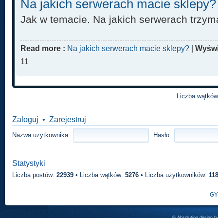
Na jakich serwerach macie sklepy?
Jak w temacie. Na jakich serwerach trzym
Read more :
Na jakich serwerach macie sklepy?
|
Wyświ
11
Liczba wątkó
Zaloguj
•
Zarejestruj
Nazwa użytkownika:
Hasło:
Statystyki
Liczba postów:
22939
• Liczba wątków:
5276
• Liczba użytkowników:
11
GY
© Absolution design 