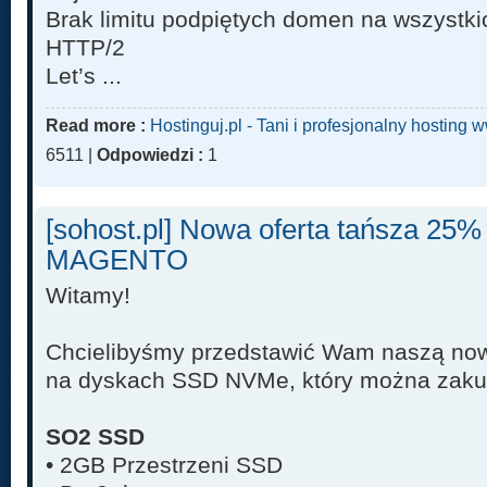
Brak limitu podpiętych domen na wszystki
HTTP/2
Let’s ...
Read more :
Hostinguj.pl - Tani i profesjonalny hosting
6511 |
Odpowiedzi :
1
[sohost.pl] Nowa oferta tańsza 25
MAGENTO
Witamy!
Chcielibyśmy przedstawić Wam naszą now
na dyskach SSD NVMe, który można zaku
SO2 SSD
• 2GB Przestrzeni SSD