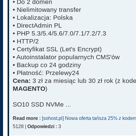
• Do 2 domen
• Nielimitowany transfer
• Lokalizacja: Polska
• DirectAdmin PL
• PHP 5.3/5.4/5.6/7.0/7.1/7.2/7.3
• HTTP/2
• Certyfikat SSL (Let's Encrypt)
• Autoinstalator popularnych CMS'ów
• Backup co 24 godziny
• Płatność: Przelewy24
Cena:
3 zł za miesiąc lub 30 zł rok (z ko
MAGENTO
)
SO10 SSD NVMe ...
Read more :
[sohost.pl] Nowa oferta tańsza 25% z k
5128 |
Odpowiedzi :
3