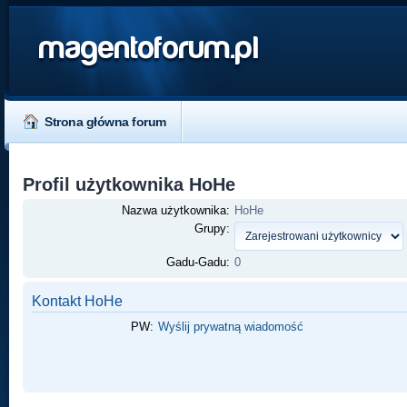
magentoforum.pl
Strona główna forum
Profil użytkownika HoHe
Nazwa użytkownika:
HoHe
Grupy:
Gadu-Gadu:
0
Kontakt HoHe
PW:
Wyślij prywatną wiadomość