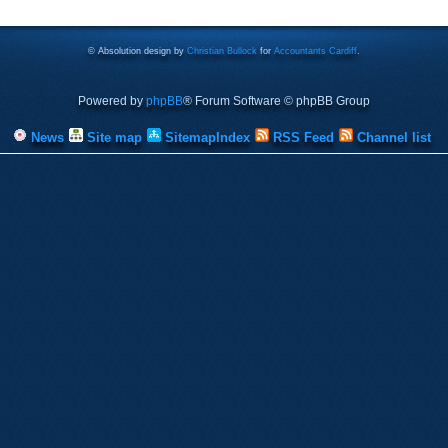
© Absolution design by
Christian Bullock
for
Accountants Cardiff
.
Powered by
phpBB
® Forum Software © phpBB Group
News
Site map
SitemapIndex
RSS Feed
Channel list