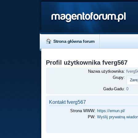
magentoforum.pl
Strona główna forum
Profil użytkownika fverg567
Nazwa użytkownika:
fverg5
Grupy:
Gadu-Gadu:
0
Kontakt fverg567
Strona WWW:
https://emun.pl/
PW:
Wyślij prywatną wiad