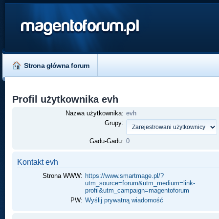
magentoforum.pl
Strona główna forum
Profil użytkownika evh
Nazwa użytkownika:
evh
Grupy:
Gadu-Gadu:
0
Kontakt evh
Strona WWW:
https://www.smartmage.pl/?
utm_source=forum&utm_medium=link-
profil&utm_campaign=magentoforum
PW:
Wyślij prywatną wiadomość