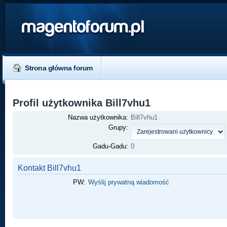
magentoforum.pl
Strona główna forum
Profil użytkownika Bill7vhu1
Nazwa użytkownika:
Bill7vhu1
Grupy:
Gadu-Gadu:
0
Kontakt Bill7vhu1
PW:
Wyślij prywatną wiadomość